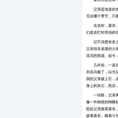
父亲是地道的
无论哪个季节，只
在农村，蓑衣
们是农忙时劳动的
记不清楚有多
父亲挂在老屋的土
流泪的痕迹。如今
几年前，一直
衣高兴极了，以为
我的父亲披上它，
身上的灰尘，然后
一转眼，父亲
像一件精致的蝴蝶
想起父亲披着蓑衣
披着蓑衣、戴着斗