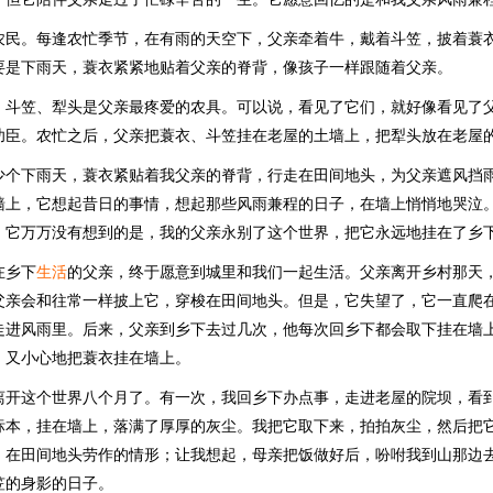
农民。每逢农忙季节，在有雨的天空下，父亲牵着牛，戴着斗笠，披着蓑
要是下雨天，蓑衣紧紧地贴着父亲的脊背，像孩子一样跟随着父亲。
、斗笠、犁头是父亲最疼爱的农具。可以说，看见了它们，就好像看见了
功臣。农忙之后，父亲把蓑衣、斗笠挂在老屋的土墙上，把犁头放在老屋
少个下雨天，蓑衣紧贴着我父亲的脊背，行走在田间地头，为父亲遮风挡
墙上，它想起昔日的事情，想起那些风雨兼程的日子，在墙上悄悄地哭泣
，它万万没有想到的是，我的父亲永别了这个世界，把它永远地挂在了乡
在乡下
生活
的父亲，终于愿意到城里和我们一起生活。父亲离开乡村那天
父亲会和往常一样披上它，穿梭在田间地头。但是，它失望了，它一直爬
走进风雨里。后来，父亲到乡下去过几次，他每次回乡下都会取下挂在墙
，又小心地把蓑衣挂在墙上。
离开这个世界八个月了。有一次，我回乡下办点事，走进老屋的院坝，看
标本，挂在墙上，落满了厚厚的灰尘。我把它取下来，拍拍灰尘，然后把
，在田间地头劳作的情形；让我想起，母亲把饭做好后，吩咐我到山那边
笠的身影的日子。