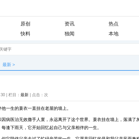
原创
资讯
热点
快料
独闻
本地
最新
>
:30 | 栏目：
最新
| 点击：
次
伴他一生的蓑衣一直挂在老屋的墙上。
亲因病医治无效撒手人寰，永远离开了这个世界。蓑衣挂在墙上，落满了
，每逢下雨天，它开始回忆起自己与父亲相伴的一生。
，但它陪伴父亲走过了忙碌辛苦的一生。它愿意回忆的是和我父亲风雨兼