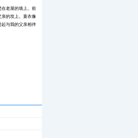
爬在老屋的墙上。前
父亲的坟上。蓑衣像
想起与我的父亲相伴