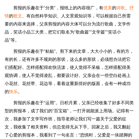
剪报的乐趣在于“分类”，报纸上的内容很广，有
优美
的
诗歌
、
抒
情
的
散文
、有自然科学知识、人文景观知识等，可以根据自己所需
要的内容来选择，父亲剪报的内容大体可以分为流行歌曲，文学作
品，笑话小品三大类，把它们取名为“歌曲篇”“文学篇”“笑话小
品”等。
剪报的乐趣在于“粘贴”。剪下来的文章，大大小小的，有的方，
有的长，还有许多不规则的形状，这么多的形状，必须想办法把它
们搭配好。怎样搭配得欢快活泼，使人觉得不呆板，怎样搭配得美
观协调，使人不觉得凌乱，都要设计好。父亲会在一些空白处画上
小花丝、花丝带、花边等，看着这重新排好的版面，会有一种成功
的
快乐
。
剪报的乐趣在于“运用”。日积月累，父亲已经收集了好多不同类
型的剪报本，成了我们的“百宝箱”，一打开就能派上用场。记得有一
次，我参加了文学写作班，指导老师让我们写一篇关于父爱的征
文，我收集了相关资料，但总觉得无从下手。回家之后，我又翻起
了心爱的剪报本，我看到了一句名言：“恐惧时，父爱是一块踏脚的