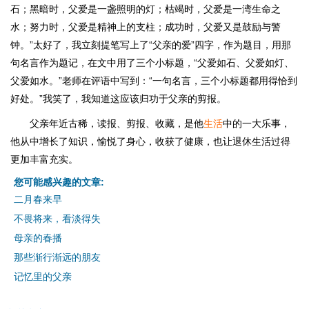
石；黑暗时，父爱是一盏照明的灯；枯竭时，父爱是一湾生命之
水；努力时，父爱是精神上的支柱；成功时，父爱又是鼓励与警
钟。”太好了，我立刻提笔写上了“父亲的爱”四字，作为题目，用那
句名言作为题记，在文中用了三个小标题，“父爱如石、父爱如灯、
父爱如水。”老师在评语中写到：“一句名言，三个小标题都用得恰到
好处。”我笑了，我知道这应该归功于父亲的剪报。
父亲年近古稀，读报、剪报、收藏，是他
生活
中的一大乐事，
他从中增长了知识，愉悦了身心，收获了健康，也让退休生活过得
更加丰富充实。
您可能感兴趣的文章:
二月春来早
不畏将来，看淡得失
母亲的春播
那些渐行渐远的朋友
记忆里的父亲