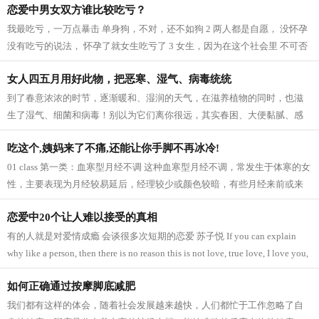
恋爱中男女双方谁比较吃亏？
我最吃亏，一万点暴击 单身狗，不对，还不如狗 2 两人都是自愿， 没怀孕
没有吃亏的说法， 怀孕了就女生吃亏了 3 女生，因为在这个社会里 不可否
认女性地位提高了， 但不得不说，...
女人四五月用好此物，把恶寒、湿气、病毒统统
到了春意浓浓的时节，逐渐暖和、湿润的天气，在滋养植物的同时，也滋
生了湿气、细菌和病毒！别以为它们离你很远，其实春困、大便黏腻、感
冒、咽炎、喉咙发炎、牙龈肿痛等等这...
吃这个,姨妈来了不痛,还能让你手脚不再冰冷!
01 class 第一类：血寒型月经不调 这种血寒型月经不调，常发生于体寒的女
性，主要表现为月经较易延后，经理较少或颜色较暗，有些月经来前或来
潮时小腹冷痛，剧烈时甚至脸色发青，...
恋爱中20个让人难以接受的真相
有的人就是对爱情成瘾 会谈很多次短期的恋爱 苏子悦 If you can explain
why like a person, then there is no reason this is not love, true love, I love you,
do not know why. 如果你能解释为什么会喜欢一个人，那...
如何正确通过按摩脚底减肥
我们都有这样的体会，随着社会发展越来越快，人们都忙于工作忽略了自