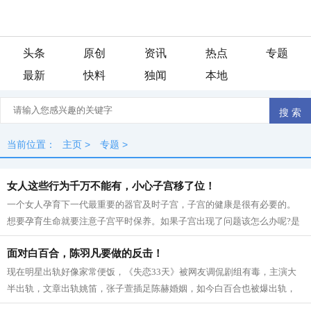
头条
原创
资讯
热点
专题
最新
快料
独闻
本地
当前位置：
主页
>
专题
>
女人这些行为千万不能有，小心子宫移了位！
一个女人孕育下一代最重要的器官及时子宫，子宫的健康是很有必要的。
想要孕育生命就要注意子宫平时保养。如果子宫出现了问题该怎么办呢?是
什么原因导致子宫出现问题了呢?你知...
面对白百合，陈羽凡要做的反击！
现在明星出轨好像家常便饭，《失恋33天》被网友调侃剧组有毒，主演大
半出轨，文章出轨姚笛，张子萱插足陈赫婚姻，如今白百合也被爆出轨，
真是让人惊叹，一个有毒的剧组。 今年...