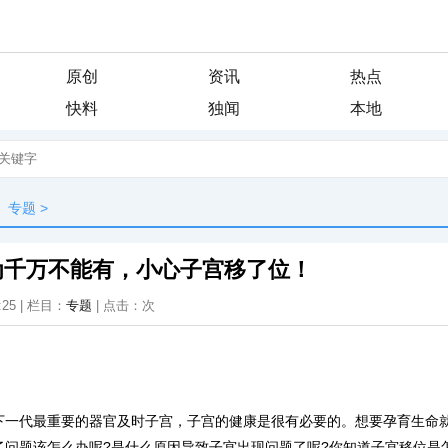
原创
资讯
热点
快料
独闻
本地
专题
>
为千万不能有，小心子宫移了位！
:25 | 栏目：
专题
| 点击：
次
下一代最重要的器官及时子宫，子宫的健康是很有必要的。想要孕育生命
了问题该怎么办呢?是什么原因导致子宫出现问题了呢?你知道子宫移位是