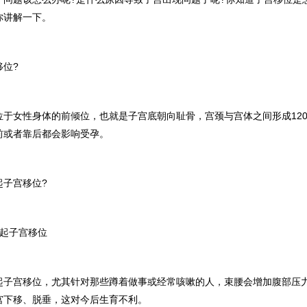
你讲解一下。
移位?
于女性身体的前倾位，也就是子宫底朝向耻骨，宫颈与宫体之间形成120°-
前或者靠后都会影响受孕。
起子宫移位?
引起子宫移位
起子宫移位，尤其针对那些蹲着做事或经常咳嗽的人，束腰会增加腹部压
宫下移、脱垂，这对今后生育不利。