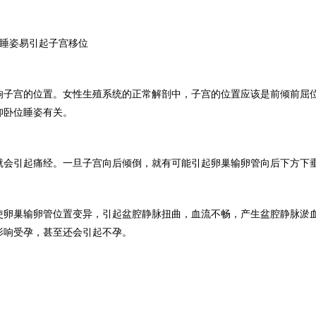
卧睡姿易引起子宫移位
响子宫的位置。女性生殖系统的正常解剖中，子宫的位置应该是前倾前屈
仰卧位睡姿有关。
就会引起痛经。一旦子宫向后倾倒，就有可能引起卵巢输卵管向后下方下
使卵巢输卵管位置变异，引起盆腔静脉扭曲，血流不畅，产生盆腔静脉淤
影响受孕，甚至还会引起不孕。