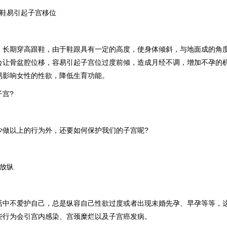
跟鞋易引起子宫移位
，长期穿高跟鞋，由于鞋跟具有一定的高度，使身体倾斜，与地面成的角
会让骨盆腔位移，容易引起子宫位过度前倾，造成月经不调，增加不孕的
易影响女性的性欲，降低生育功能。
子宫?
少做以上的行为外，还要如何保护我们的子宫呢?
活放纵
活中不爱护自己，总是纵容自己性欲过度或者出现未婚先孕、早孕等等，
些行为会引宫内感染、宫颈糜烂以及子宫癌发病。