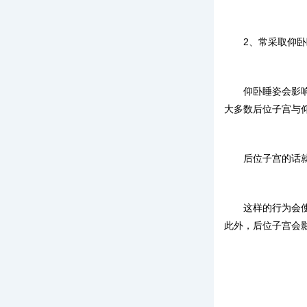
2、常采取仰
仰卧睡姿会影
大多数后位子宫与
后位子宫的话
这样的行为会
此外，后位子宫会